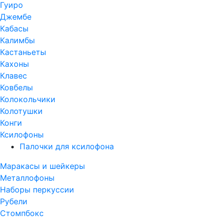
Гуиро
Джембе
Кабасы
Калимбы
Кастаньеты
Кахоны
Клавес
Ковбелы
Колокольчики
Колотушки
Конги
Ксилофоны
Палочки для ксилофона
Маракасы и шейкеры
Металлофоны
Наборы перкуссии
Рубели
Стомпбокс