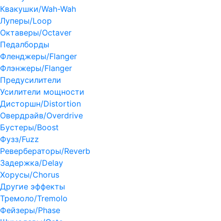
Квакушки/Wah-Wah
Луперы/Loop
Октаверы/Octaver
Педалборды
Фленджеры/Flanger
Флэнжеры/Flanger
Предусилители
Усилители мощности
Дисторшн/Distortion
Овердрайв/Overdrive
Бустеры/Boost
Фузз/Fuzz
Ревербераторы/Reverb
Задержка/Delay
Хорусы/Chorus
Другие эффекты
Тремоло/Tremolo
Фейзеры/Phase