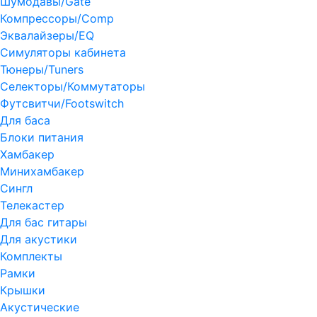
Шумодавы/Gate
Компрессоры/Comp
Эквалайзеры/EQ
Симуляторы кабинета
Тюнеры/Tuners
Селекторы/Коммутаторы
Футсвитчи/Footswitch
Для баса
Блоки питания
Хамбакер
Минихамбакер
Сингл
Телекастер
Для бас гитары
Для акустики
Комплекты
Рамки
Крышки
Акустические