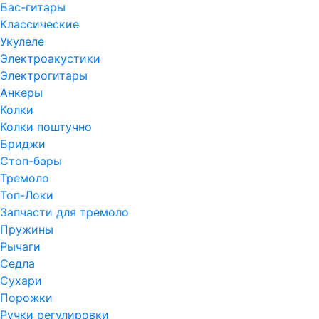
Бас-гитары
Классические
Укулеле
Электроакустики
Электрогитары
Анкеры
Колки
Колки поштучно
Бриджи
Стоп-бары
Тремоло
Топ-Локи
Запчасти для тремоло
Пружины
Рычаги
Седла
Сухари
Порожки
Ручки регулировки