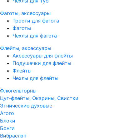
Чехлы для туб
Фаготы, аксессуары
Трости для фагота
Фаготы
Чехлы для фагота
Флейты, аксессуары
Аксессуары для флейты
Подушечки для флейты
Флейты
Чехлы для флейты
Флюгельгорны
Цуг-флейты, Окарины, Свистки
Этнические духовые
Агого
Блоки
Бонги
Вибраслэп