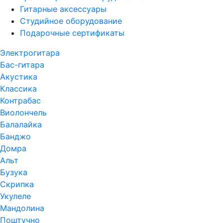
Гитарные аксессуары
Студийное оборудование
Подарочные сертификаты
Электрогитара
Бас-гитара
Акустика
Классика
Контрабас
Виолончель
Балалайка
Банджо
Домра
Альт
Бузука
Скрипка
Укулеле
Мандолина
Поштучно