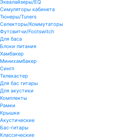
Эквалайзеры/EQ
Симуляторы кабинета
Тюнеры/Tuners
Селекторы/Коммутаторы
Футсвитчи/Footswitch
Для баса
Блоки питания
Хамбакер
Минихамбакер
Сингл
Телекастер
Для бас гитары
Для акустики
Комплекты
Рамки
Крышки
Акустические
Бас-гитары
Классические