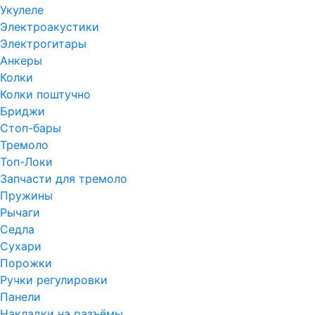
Укулеле
Электроакустики
Электрогитары
Анкеры
Колки
Колки поштучно
Бриджи
Стоп-бары
Тремоло
Топ-Локи
Запчасти для тремоло
Пружины
Рычаги
Седла
Сухари
Порожки
Ручки регулировки
Панели
Накладки на разъёмы