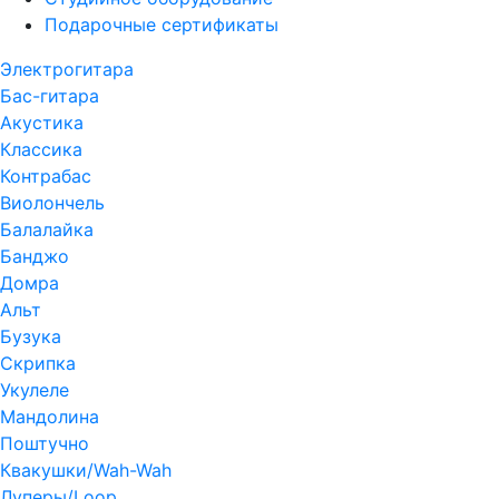
Подарочные сертификаты
Электрогитара
Бас-гитара
Акустика
Классика
Контрабас
Виолончель
Балалайка
Банджо
Домра
Альт
Бузука
Скрипка
Укулеле
Мандолина
Поштучно
Квакушки/Wah-Wah
Луперы/Loop