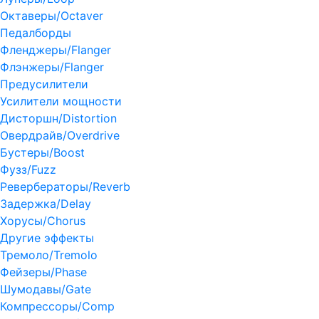
Октаверы/Octaver
Педалборды
Фленджеры/Flanger
Флэнжеры/Flanger
Предусилители
Усилители мощности
Дисторшн/Distortion
Овердрайв/Overdrive
Бустеры/Boost
Фузз/Fuzz
Ревербераторы/Reverb
Задержка/Delay
Хорусы/Chorus
Другие эффекты
Тремоло/Tremolo
Фейзеры/Phase
Шумодавы/Gate
Компрессоры/Comp