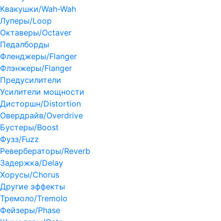
Квакушки/Wah-Wah
Луперы/Loop
Октаверы/Octaver
Педалборды
Фленджеры/Flanger
Флэнжеры/Flanger
Предусилители
Усилители мощности
Дисторшн/Distortion
Овердрайв/Overdrive
Бустеры/Boost
Фузз/Fuzz
Ревербераторы/Reverb
Задержка/Delay
Хорусы/Chorus
Другие эффекты
Тремоло/Tremolo
Фейзеры/Phase