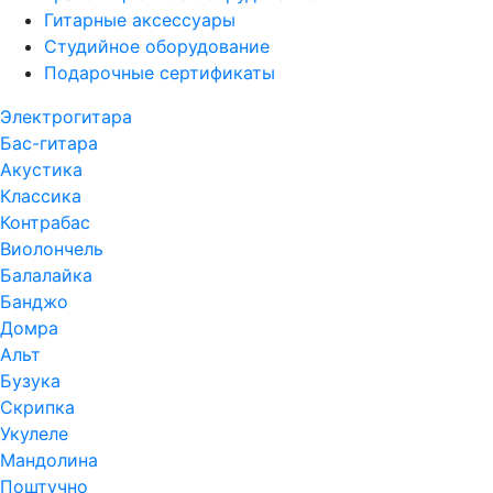
Гитарные аксессуары
Студийное оборудование
Подарочные сертификаты
Электрогитара
Бас-гитара
Акустика
Классика
Контрабас
Виолончель
Балалайка
Банджо
Домра
Альт
Бузука
Скрипка
Укулеле
Мандолина
Поштучно