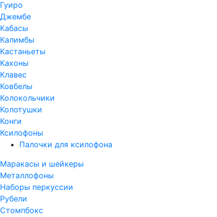
Гуиро
Джембе
Кабасы
Калимбы
Кастаньеты
Кахоны
Клавес
Ковбелы
Колокольчики
Колотушки
Конги
Ксилофоны
Палочки для ксилофона
Маракасы и шейкеры
Металлофоны
Наборы перкуссии
Рубели
Стомпбокс