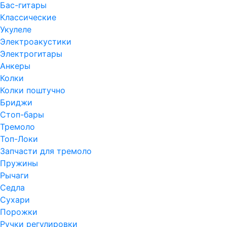
Бас-гитары
Классические
Укулеле
Электроакустики
Электрогитары
Анкеры
Колки
Колки поштучно
Бриджи
Стоп-бары
Тремоло
Топ-Локи
Запчасти для тремоло
Пружины
Рычаги
Седла
Сухари
Порожки
Ручки регулировки