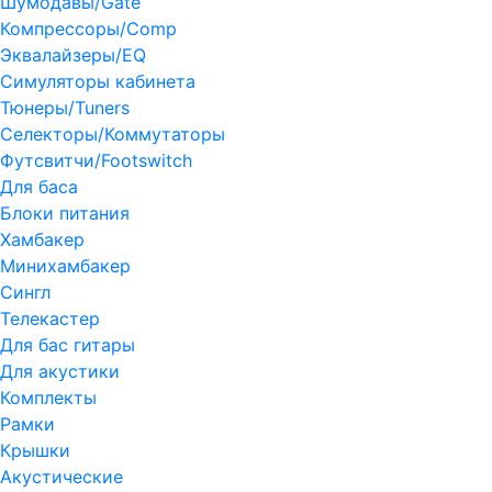
Шумодавы/Gate
Компрессоры/Comp
Эквалайзеры/EQ
Симуляторы кабинета
Тюнеры/Tuners
Селекторы/Коммутаторы
Футсвитчи/Footswitch
Для баса
Блоки питания
Хамбакер
Минихамбакер
Сингл
Телекастер
Для бас гитары
Для акустики
Комплекты
Рамки
Крышки
Акустические