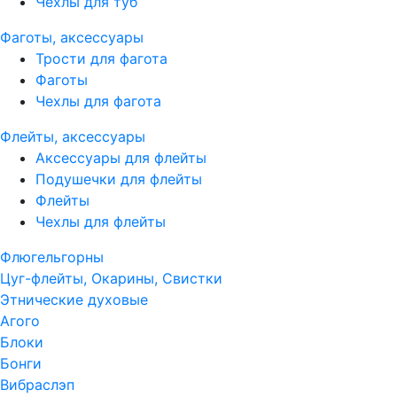
Чехлы для туб
Фаготы, аксессуары
Трости для фагота
Фаготы
Чехлы для фагота
Флейты, аксессуары
Аксессуары для флейты
Подушечки для флейты
Флейты
Чехлы для флейты
Флюгельгорны
Цуг-флейты, Окарины, Свистки
Этнические духовые
Агого
Блоки
Бонги
Вибраслэп