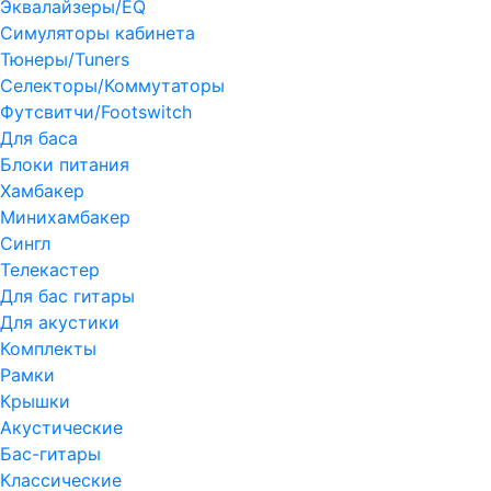
Эквалайзеры/EQ
Симуляторы кабинета
Тюнеры/Tuners
Селекторы/Коммутаторы
Футсвитчи/Footswitch
Для баса
Блоки питания
Хамбакер
Минихамбакер
Сингл
Телекастер
Для бас гитары
Для акустики
Комплекты
Рамки
Крышки
Акустические
Бас-гитары
Классические