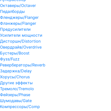
Октаверы/Octaver
Педалборды
Фленджеры/Flanger
Флэнжеры/Flanger
Предусилители
Усилители мощности
Дисторшн/Distortion
Овердрайв/Overdrive
Бустеры/Boost
Фузз/Fuzz
Ревербераторы/Reverb
Задержка/Delay
Хорусы/Chorus
Другие эффекты
Тремоло/Tremolo
Фейзеры/Phase
Шумодавы/Gate
Компрессоры/Comp