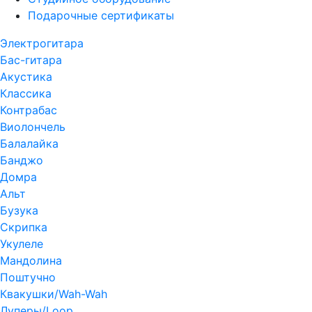
Подарочные сертификаты
Электрогитара
Бас-гитара
Акустика
Классика
Контрабас
Виолончель
Балалайка
Банджо
Домра
Альт
Бузука
Скрипка
Укулеле
Мандолина
Поштучно
Квакушки/Wah-Wah
Луперы/Loop