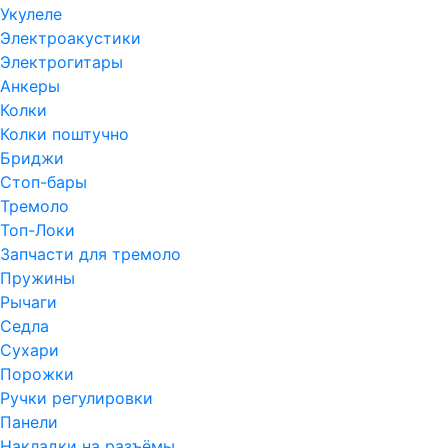
Укулеле
Электроакустики
Электрогитары
Анкеры
Колки
Колки поштучно
Бриджи
Стоп-бары
Тремоло
Топ-Локи
Запчасти для тремоло
Пружины
Рычаги
Седла
Сухари
Порожки
Ручки регулировки
Панели
Накладки на разъёмы