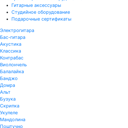
Гитарные аксессуары
Студийное оборудование
Подарочные сертификаты
Электрогитара
Бас-гитара
Акустика
Классика
Контрабас
Виолончель
Балалайка
Банджо
Домра
Альт
Бузука
Скрипка
Укулеле
Мандолина
Поштучно