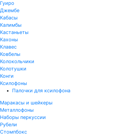
Гуиро
Джембе
Кабасы
Калимбы
Кастаньеты
Кахоны
Клавес
Ковбелы
Колокольчики
Колотушки
Конги
Ксилофоны
Палочки для ксилофона
Маракасы и шейкеры
Металлофоны
Наборы перкуссии
Рубели
Стомпбокс