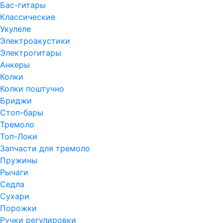
Бас-гитары
Классические
Укулеле
Электроакустики
Электрогитары
Анкеры
Колки
Колки поштучно
Бриджи
Стоп-бары
Тремоло
Топ-Локи
Запчасти для тремоло
Пружины
Рычаги
Седла
Сухари
Порожки
Ручки регулировки