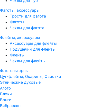
Чехлы для туб
Фаготы, аксессуары
Трости для фагота
Фаготы
Чехлы для фагота
Флейты, аксессуары
Аксессуары для флейты
Подушечки для флейты
Флейты
Чехлы для флейты
Флюгельгорны
Цуг-флейты, Окарины, Свистки
Этнические духовые
Агого
Блоки
Бонги
Вибраслэп