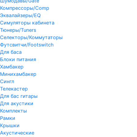
Шумодавы/Gate
Компрессоры/Comp
Эквалайзеры/EQ
Симуляторы кабинета
Тюнеры/Tuners
Селекторы/Коммутаторы
Футсвитчи/Footswitch
Для баса
Блоки питания
Хамбакер
Минихамбакер
Сингл
Телекастер
Для бас гитары
Для акустики
Комплекты
Рамки
Крышки
Акустические