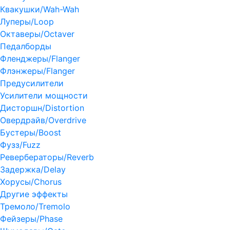
Квакушки/Wah-Wah
Луперы/Loop
Октаверы/Octaver
Педалборды
Фленджеры/Flanger
Флэнжеры/Flanger
Предусилители
Усилители мощности
Дисторшн/Distortion
Овердрайв/Overdrive
Бустеры/Boost
Фузз/Fuzz
Ревербераторы/Reverb
Задержка/Delay
Хорусы/Chorus
Другие эффекты
Тремоло/Tremolo
Фейзеры/Phase